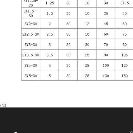
{/if}