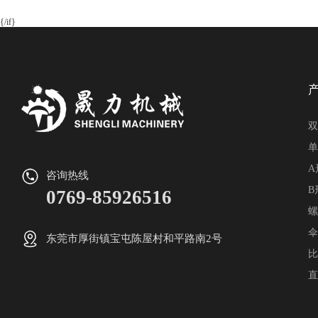
{/if}
双
单
A
咨询热线
B
0769-85926516
螺
伞
东莞市厚街镇宝屯陈屋村和平路南2号
比
直