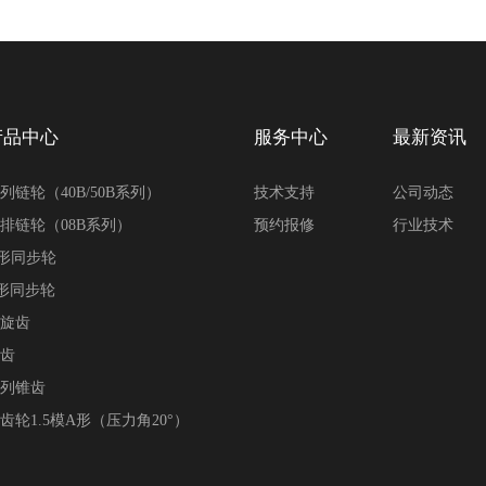
产品中心
服务中心
最新资讯
列链轮（40B/50B系列）
技术支持
公司动态
排链轮（08B系列）
预约报修
行业技术
形同步轮
形同步轮
旋齿
齿
列锥齿
齿轮1.5模A形（压力角20°）